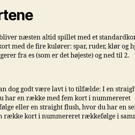
rtene
bliver næsten altid spillet med et standardkor
ort med de fire kulører: spar, ruder, klør og hj
erer fra es (som er det højeste) og ned til 2.
an dog godt være lavt i to tilfælde: I en straigh
u har en række med fem kort i nummereret
ølge eller en straight flush, hvor du har en se
 række kort i nummereret rækkefølge i sa