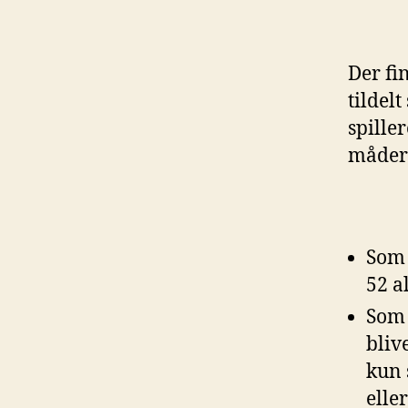
Der fi
tildel
spille
måder 
Som 
52 a
Som 
bliv
kun s
elle