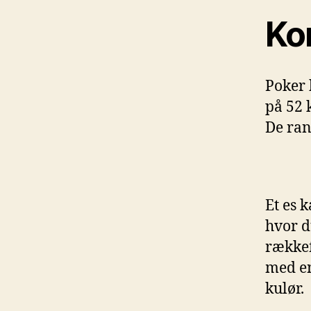
Ko
Poker 
på 52 k
De rang
Et es k
hvor d
rækkef
med en
kulør.