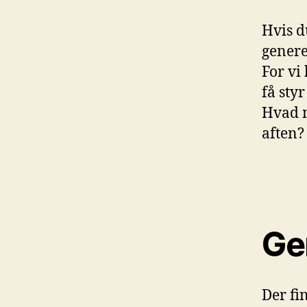
Hvis d
genere
For vi
få sty
Hvad m
aften?
Ge
Der fi