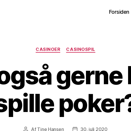
Forsiden
Kategorier
CASINOER
CASINOSPIL
 også gerne 
spille poker
Af
Tine Hansen
30. juli 2020
Indlægsforfatter
Indlægsdato