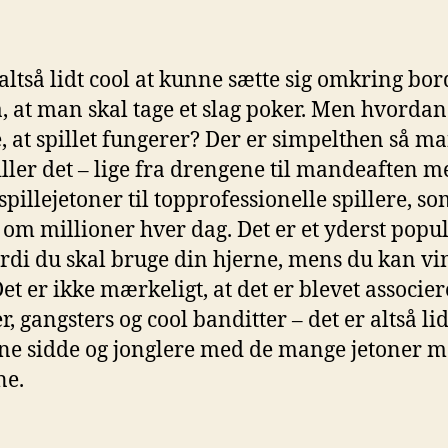
 altså lidt cool at kunne sætte sig omkring bor
å, at man skal tage et slag poker. Men hvordan
e, at spillet fungerer? Der er simpelthen så m
iller det – lige fra drengene til mandeaften m
spillejetoner til topprofessionelle spillere, s
r om millioner hver dag. Det er et yderst popu
fordi du skal bruge din hjerne, mens du kan v
 Det er ikke mærkeligt, at det er blevet associe
, gangsters og cool banditter – det er altså lid
ne sidde og jonglere med de mange jetoner 
ne.