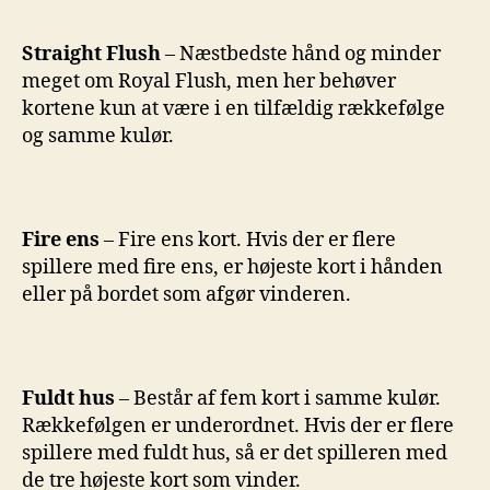
Straight Flush
– Næstbedste hånd og minder
meget om Royal Flush, men her behøver
kortene kun at være i en tilfældig rækkefølge
og samme kulør.
Fire ens
– Fire ens kort. Hvis der er flere
spillere med fire ens, er højeste kort i hånden
eller på bordet som afgør vinderen.
Fuldt hus
– Består af fem kort i samme kulør.
Rækkefølgen er underordnet. Hvis der er flere
spillere med fuldt hus, så er det spilleren med
de tre højeste kort som vinder.