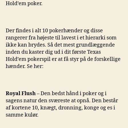
Hold’em poker.
Der findes i alt 10 pokerhænder og disse
rangerer fra højeste til lavest i et hierarki som
ikke kan brydes. Så det mest grundlæggende
inden du kaster dig ud i dit første Texas
Hold’em pokerspil er at få styr på de forskellige
hænder. Se her:
Royal Flush
– Den bedst hånd i poker og i
sagens natur den sværeste at opnå. Den består
af kortene 10, knægt, dronning, konge og es i
samme kulør.