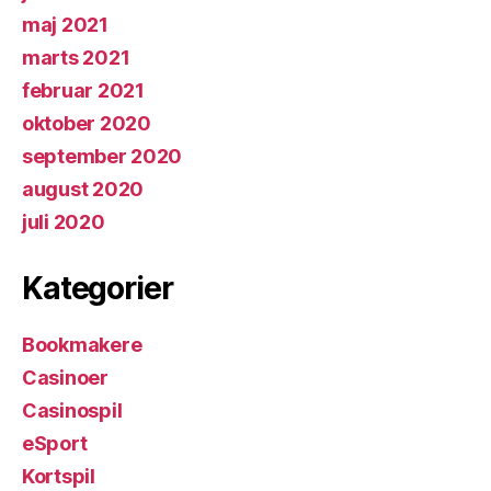
maj 2021
marts 2021
februar 2021
oktober 2020
september 2020
august 2020
juli 2020
Kategorier
Bookmakere
Casinoer
Casinospil
eSport
Kortspil