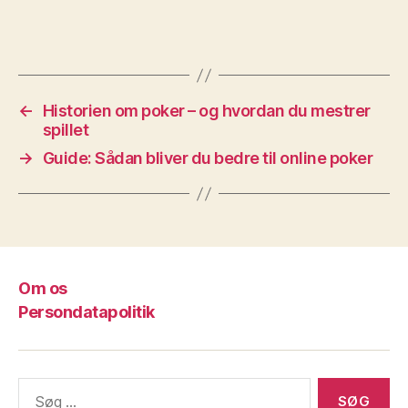
←
Historien om poker – og hvordan du mestrer
spillet
→
Guide: Sådan bliver du bedre til online poker
Om os
Persondatapolitik
Søg
efter: