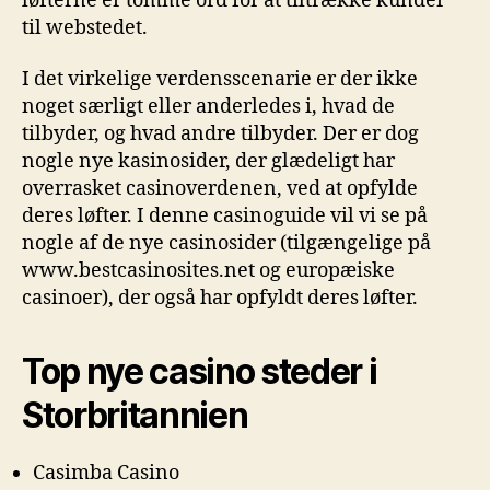
løfterne er tomme ord for at tiltrække kunder
til webstedet.
I det virkelige verdensscenarie er der ikke
noget særligt eller anderledes i, hvad de
tilbyder, og hvad andre tilbyder. Der er dog
nogle nye kasinosider, der glædeligt har
overrasket casinoverdenen, ved at opfylde
deres løfter. I denne casinoguide vil vi se på
nogle af de nye casinosider (tilgængelige på
www.bestcasinosites.net og europæiske
casinoer), der også har opfyldt deres løfter.
Top nye casino steder i
Storbritannien
Casimba Casino