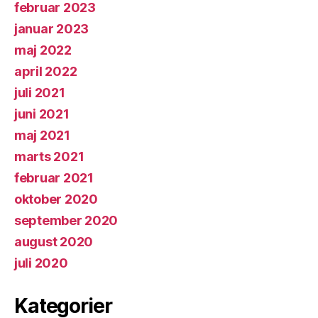
februar 2023
januar 2023
maj 2022
april 2022
juli 2021
juni 2021
maj 2021
marts 2021
februar 2021
oktober 2020
september 2020
august 2020
juli 2020
Kategorier