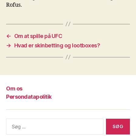
Rofus.
←
Om at spille på UFC
→
Hvad er skinbetting og lootboxes?
Om os
Persondatapolitik
Søg
efter: