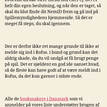
helt din egen beslutning, og når den er taget, så
skal du blot finde dit NemID frem og gå ind på
Spillemyndighedens hjemmeside. Så det er
meget få steps, du skal igennem.
Der er derfor ikke ret mange grunde til ikke at
melde sig ind i Rofus. i bund og grund kan det
aldrig skade, da du vil undgå at få brugt penge
på spil. Det er sjældent en god ide uanset hvad,
så de fleste kan have godt af at være meldt ind i
Rofus, da det kun gavner i sidste ende.
Alle de
bookmakere i Danmark
som vi
anmelder på vores liste understøtter brugen af