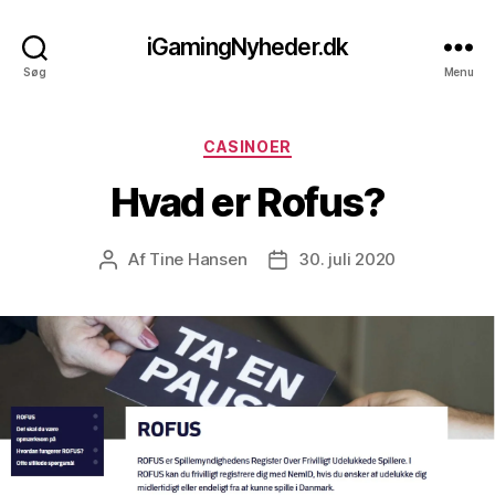
iGamingNyheder.dk
Søg
Menu
Kategorier
CASINOER
Hvad er Rofus?
Af
Tine Hansen
30. juli 2020
Indlægsforfatter
Indlægsdato