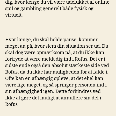
dig, hvor længe du vil være udelukket af online
spil og gambling generelt både fysisk og
virtuelt.
Hvor længe, du skal holde pause, kommer
meget an på, hvor slem din situation ser ud. Du
skal dog være opmærksom på, at du ikke kan
fortryde at være meldt dig ind i Rofus. Det er i
sidste ende også den absolut stærkeste side ved
Rofus, da du ikke har muligheden for at falde i.
Ofte kan en afhængig opleve, at det ehel kan
være lige meget, og så springer personen ind i
sin afhængighed igen. Dette forhindres ved
ikke at gøre det muligt at annullere sin del i
Rofus