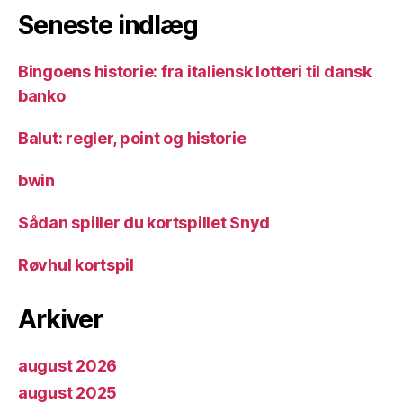
Seneste indlæg
Bingoens historie: fra italiensk lotteri til dansk
banko
Balut: regler, point og historie
bwin
Sådan spiller du kortspillet Snyd
Røvhul kortspil
Arkiver
august 2026
august 2025