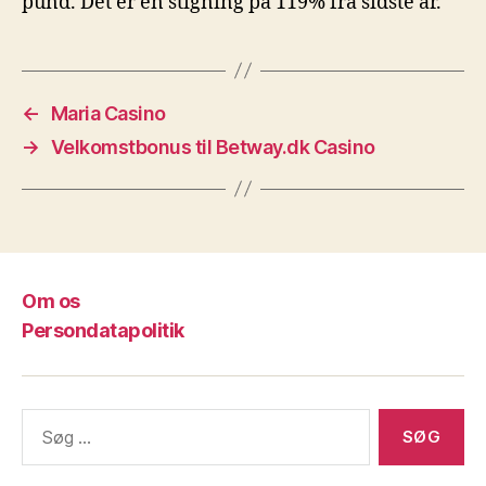
pund. Det er en stigning på 119% fra sidste år.
←
Maria Casino
→
Velkomstbonus til Betway.dk Casino
Om os
Persondatapolitik
Søg
efter: