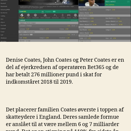
Denise Coates, John Coates og Peter Coates er en
del af ejerkredsen af operatøren Bet365 og de
har betalt 276 millioner pund i skat for
indkomståret 2018 til 2019.
Det placerer familien Coates øverste i toppen af
skatteydere i England. Deres samlede formue
er anslået til at være mellem 6 og 7 milliarder