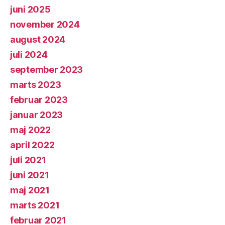
juni 2025
november 2024
august 2024
juli 2024
september 2023
marts 2023
februar 2023
januar 2023
maj 2022
april 2022
juli 2021
juni 2021
maj 2021
marts 2021
februar 2021