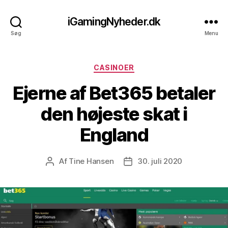
iGamingNyheder.dk
Søg
Menu
Kategorier
CASINOER
Ejerne af Bet365 betaler
den højeste skat i
England
Af
Tine Hansen
30. juli 2020
Indlægsforfatter
Indlægsdato